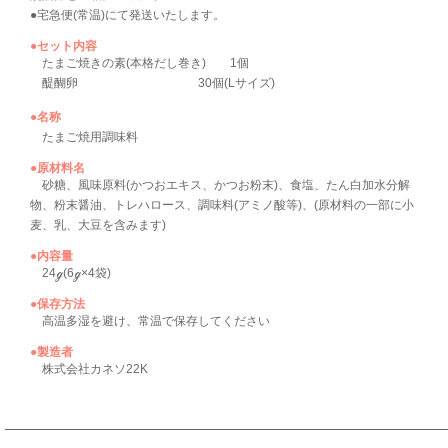
●宅急便(常温)にて発送いたします。
●セット内容
たまご焼きの素(本格だし巻き) 1個
醍醐卵 30個(Lサイズ)
●名称
たまご焼用調味料
●原材料名
砂糖、風味原料(かつおエキス、かつお粉末)、食塩、たん白加水分解
物、粉末醤油、トレハロース、調味料(アミノ酸等)、(原材料の一部に小
麦、乳、大豆を含みます)
●内容量
24ℊ(6ℊ×4袋)
●保存方法
高温多湿を避け、常温で保存してください
●製造者
株式会社カネソ22K