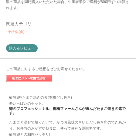
数の商品を同時購入いただいた場合、生産者単位で送料が800円ずつ加算さ
れます。
関連カテゴリ
小特集(食)
購入者レビュー
この商品に対するご感想をぜひお寄せください。
醍醐卵×たまご焼きの素(本格だし巻き)
夢いっぱいのセット。
卵のプロフェッショナル、棚橋ファームさんが選んだたまご焼きの素で
す。
たまごと混ぜて焼くだけで、かつお風味のきいただし巻き卵のできあが
り。お弁当のおかずや朝食に、使って便利な調味料です。
醍醐卵との相性バッチリ!