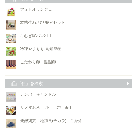
フォトオランジェ
本格生わさび 蛇穴セット
こむぎ家パンSET
冷凍やまもも-高知県産
こだわり卵 醍醐卵
「住」を検索
ナンバーキャンドル
サメ皮おろし 小 【郡上産】
発酵鶏糞 地加良(チカラ) ご紹介