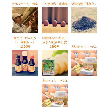
棚橋ファーム 特集
こだわり卵 醍醐卵
発酵鶏糞「地加良」
卵かけごはんのタ
醍醐卵30個×たまご
レ 満腹セット
焼きの素(香りねぎ)
1620円
1890円
卵のヒミツ その1
卵のヒミツ その2