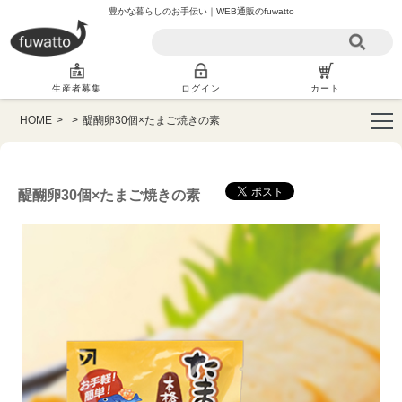
豊かな暮らしのお手伝い｜WEB通販のfuwatto
生産者募集
ログイン
カート
HOME
>
>
醍醐卵30個×たまご焼きの素
醍醐卵30個×たまご焼きの素