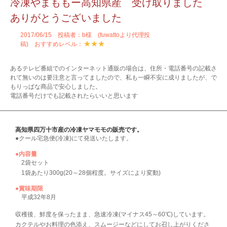
冷凍やまももー高知県産 受け取りました
ありがとうございました
2017/06/15 投稿者：b様 (fuwattoより代理投
★★★
稿) おすすめレベル：
あるテレビ番組でのインターネット通販の場合は、住所・電話番号の記載さ
れて無いのは要注意と言ってましたので、私も一瞬不安に成りましたが、で
もりっぱな商品で安心しました。
電話番号だけでも記載されたらいいと思います
高知県四万十市産の冷凍ヤマモモの販売です。
●クール宅急便(冷凍)にて発送いたします。
●内容量
2袋セット
1袋あたり300g(20～28個程度。サイズにより変動)
●賞味期限
平成32年8月
収穫後、鮮度を保ったまま、急速冷凍(マイナス45～60℃)しています。
カクテルやお料理の色添え、スムージーなどにしてお召し上がりくださ