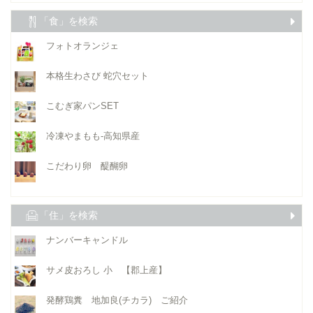
「食」を検索
フォトオランジェ
本格生わさび 蛇穴セット
こむぎ家パンSET
冷凍やまもも-高知県産
こだわり卵 醍醐卵
「住」を検索
ナンバーキャンドル
サメ皮おろし 小 【郡上産】
発酵鶏糞 地加良(チカラ) ご紹介