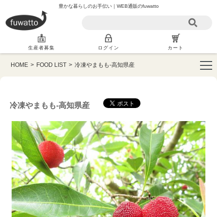
豊かな暮らしのお手伝い｜WEB通販のfuwatto
生産者募集
ログイン
カート
HOME
>
FOOD LIST
>
冷凍やまもも-高知県産
冷凍やまもも-高知県産