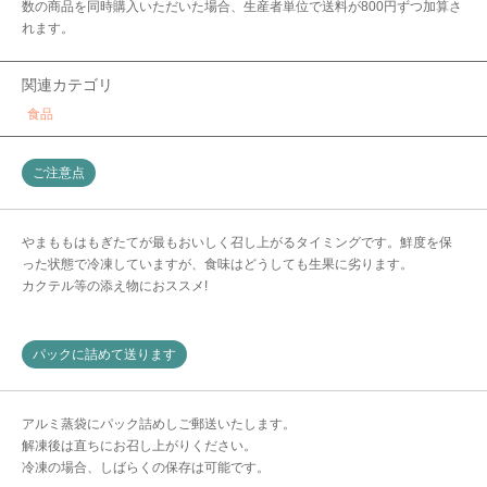
数の商品を同時購入いただいた場合、生産者単位で送料が800円ずつ加算さ
れます。
関連カテゴリ
食品
ご注意点
やまももはもぎたてが最もおいしく召し上がるタイミングです。鮮度を保
った状態で冷凍していますが、食味はどうしても生果に劣ります。
カクテル等の添え物におススメ!
パックに詰めて送ります
アルミ蒸袋にパック詰めしご郵送いたします。
解凍後は直ちにお召し上がりください。
冷凍の場合、しばらくの保存は可能です。